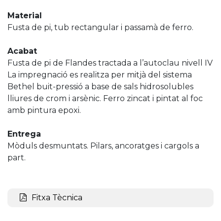
Material
Fusta de pi, tub rectangular i passamà de ferro.
Acabat
Fusta de pi de Flandes tractada a l’autoclau nivell IV
La impregnació es realitza per mitjà del sistema
Bethel buit-pressió a base de sals hidrosolubles
lliures de crom i arsènic. Ferro zincat i pintat al foc
amb pintura epoxi.
Entrega
Mòduls desmuntats. Pilars, ancoratges i cargols a
part.
Fitxa Tècnica