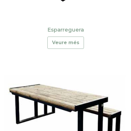
Esparreguera
Veure més