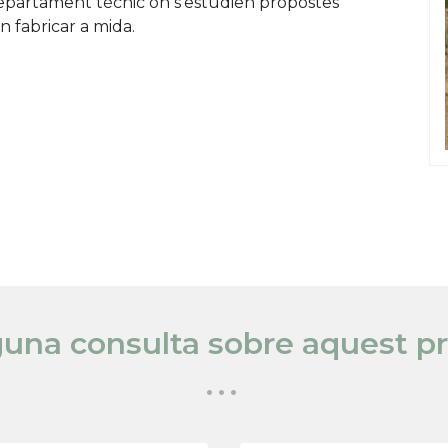
departament tècnic on s'estudien propostes
n fabricar a mida.
guna consulta sobre aquest p
...