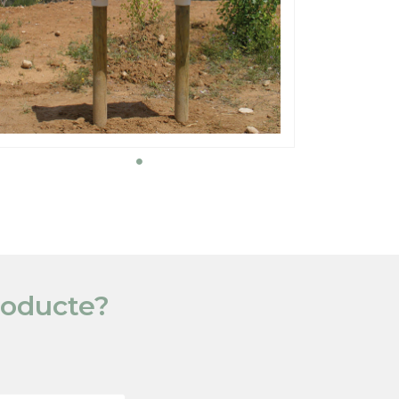
roducte?