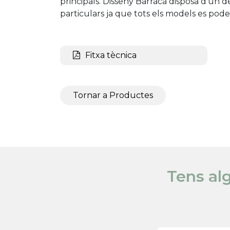
principals. Disseny Barraca disposa d'un 
particulars ja que tots els models es pode
Fitxa tècnica
Tornar a Productes
Tens al