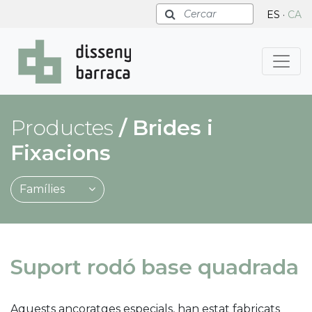
Cercar
ES
·
CA
Productes
/
Brides i
Fixacions
Famílies
Suport rodó base quadrada
Aquests ancoratges especials, han estat fabricats