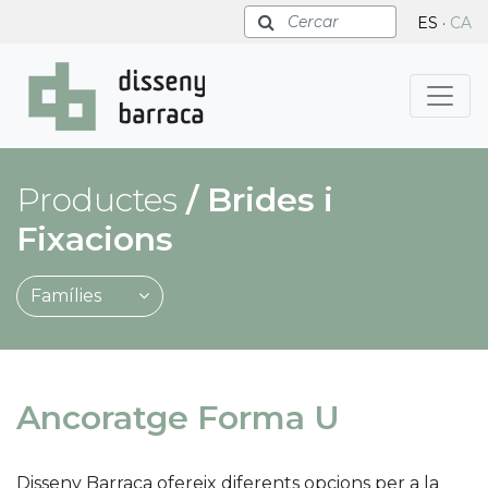
Cercar
ES
·
CA
Productes
/
Brides i
Fixacions
Famílies
Ancoratge Forma U
Disseny Barraca ofereix diferents opcions per a la