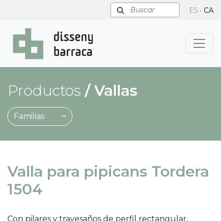
Buscar
ES
·
CA
Productos
/
Vallas
Familias
Valla para pipicans Tordera
1504
Con pilares y travesaños de perfil rectangular.