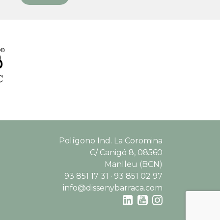
Polígono Ind. La Coromina
C/ Canigó 8, 08560
Manlleu (BCN)
93 851 17 31 · 93 851 02 97
info@dissenybarraca.com