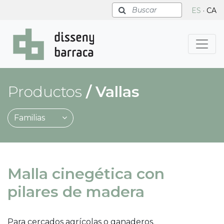
Buscar
ES
·
CA
Productos
/
Vallas
Familias
Malla cinegética con
pilares de madera
Para cercados agrícolas o ganaderos.